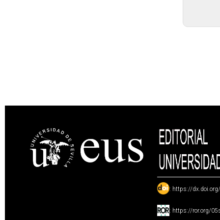
:
https://dx.doi.or
:
https://ror.org/0