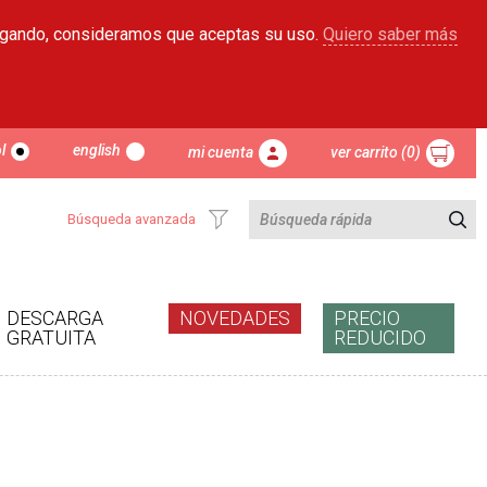
egando, consideramos que aceptas su uso.
Quiero saber más
l
english
mi cuenta
ver carrito (0)
Búsqueda avanzada
DESCARGA
NOVEDADES
PRECIO
GRATUITA
REDUCIDO