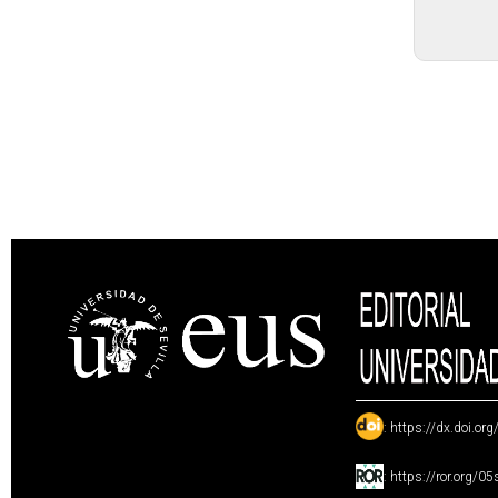
:
https://dx.doi.or
:
https://ror.org/0