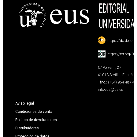
:
https://dx.doi.or
:
https://ror.org/0
C/ Porvenir, 27
41013 Sevilla · España
Tfno.: (+34) 954 487 4
info-eus@us.es
Aviso legal
Condiciones de venta
Política de devoluciones
Distribuidores
Protección de datos