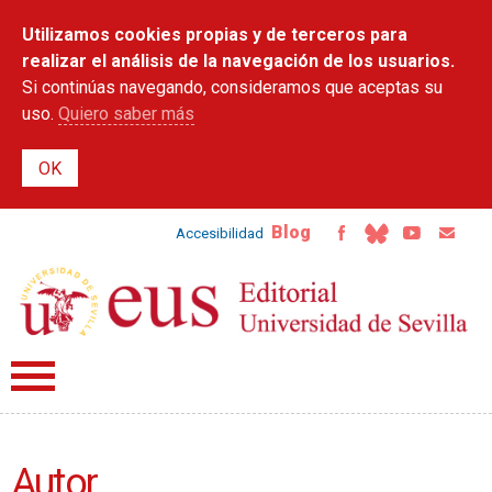
Pasar al
Utilizamos cookies propias y de terceros para
contenido
principal
realizar el análisis de la navegación de los usuarios.
Si continúas navegando, consideramos que aceptas su
uso.
Quiero saber más
Blog
Accesibilidad
Autor