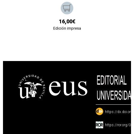
16,00€
Edición impresa
:
https://dx.doi.or
:
https://ror.org/0