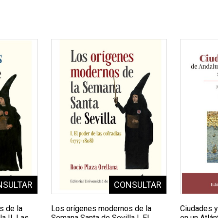
s de la
Los orígenes modernos de la
Ciudades y
a II. Las
Semana Santa de Sevilla I. El
en un Atlán