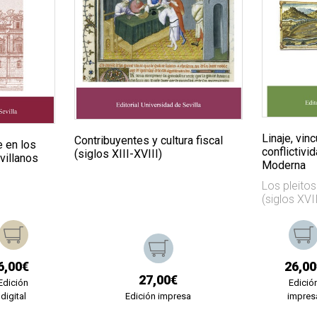
Linaje, vin
Contribuyentes y cultura fiscal
e en los
conflictivi
(siglos XIII-XVIII)
villanos
Moderna
Los pleito
(siglos XVII
6,00€
26,00
27,00€
Edición
Edició
digital
Edición impresa
impres