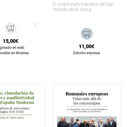
El scriptorium toledano de San
Vicente de la Sierra.
';
15,00€
11,00€
gotado en web
onible en librerías
Edición impresa