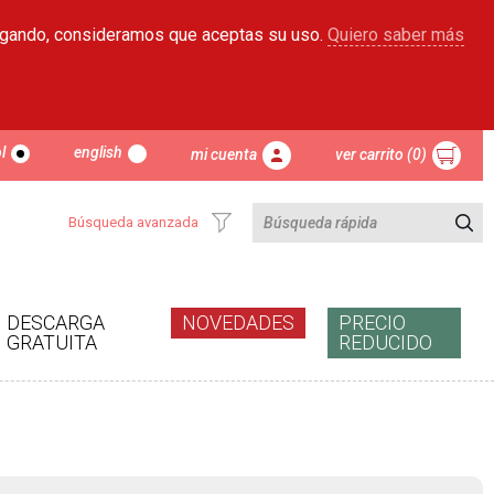
egando, consideramos que aceptas su uso.
Quiero saber más
l
english
mi cuenta
ver carrito (0)
Búsqueda avanzada
DESCARGA
NOVEDADES
PRECIO
GRATUITA
REDUCIDO