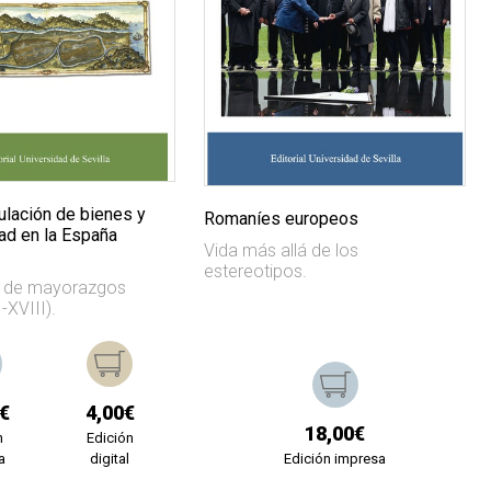
culación de bienes y
Romaníes europeos
dad en la España
Vida más allá de los
estereotipos.
s de mayorazgos
-XVIII).
€
4,00€
18,00€
n
Edición
a
digital
Edición impresa