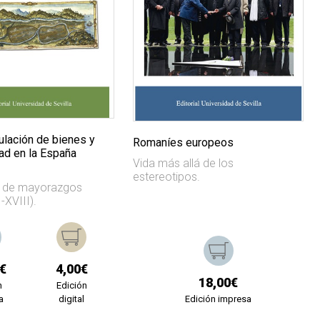
culación de bienes y
Romaníes europeos
dad en la España
Vida más allá de los
estereotipos.
s de mayorazgos
-XVIII).
€
4,00€
18,00€
n
Edición
a
digital
Edición impresa