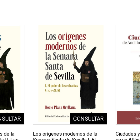
s de la
Los orígenes modernos de la
Ciudades y
a II. Las
Semana Santa de Sevilla I. El
en un Atlán