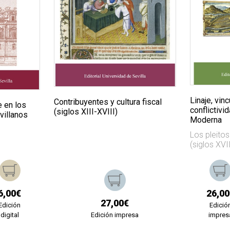
Linaje, vin
Contribuyentes y cultura fiscal
e en los
conflictivi
(siglos XIII-XVIII)
villanos
Moderna
Los pleito
(siglos XVII
6,00€
26,00
27,00€
Edición
Edició
digital
Edición impresa
impres