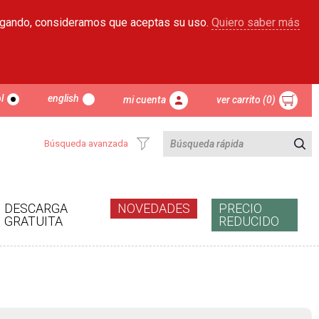
egando, consideramos que aceptas su uso.
Quiero saber más
l
english
mi cuenta
ver carrito (0)
Búsqueda avanzada
DESCARGA
NOVEDADES
PRECIO
GRATUITA
REDUCIDO