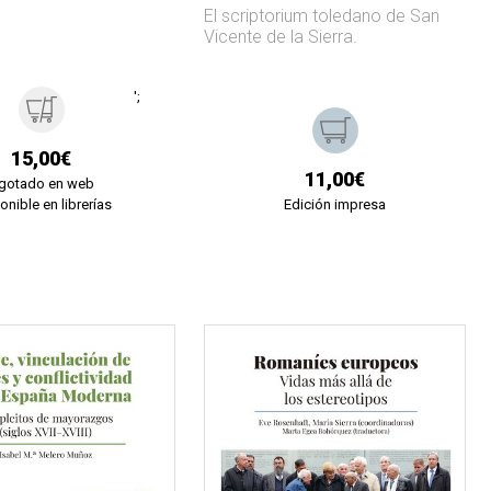
El scriptorium toledano de San
Vicente de la Sierra.
';
15,00€
11,00€
gotado en web
onible en librerías
Edición impresa