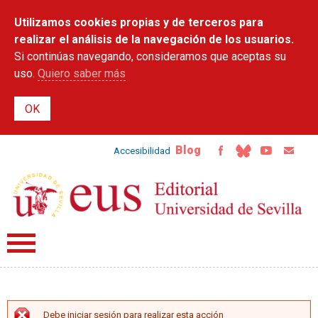
Pasar al
Utilizamos cookies propias y de terceros para
contenido
principal
realizar el análisis de la navegación de los usuarios.
Si continúas navegando, consideramos que aceptas su
uso.
Quiero saber más
Blog
Accesibilidad
Debe iniciar sesión para realizar esta acción