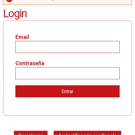
MENSAJE DE ERROR
Login
Email
Contraseña