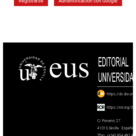
Registrarse
Auntentificación con Google
:
https://dx.doi.or
:
https://ror.org/0
C/ Porvenir, 27
41013 Sevilla · España
Tfno.: (+34) 954 487 4