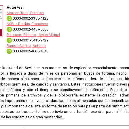
Autor/es:
Moreno Toral, Esteban
0000-0002-3355-4128
Núñez Roldán, Francisco
0000-0002-4457-5688
Palomero Páramo, Jesús Miguel
0000-0001-5415-9429
Ramos Carrillo, Antonio
0000-0002-4665-4646
de la ciudad de Sevilla en sus momentos de esplendor, especialmente marcado
por la llegada a diario de miles de personas en busca de fortuna, hech
 de manera simultánea, la frecuencia de enfermedades; de ahí que se hic
bitos: gremiales, de caridad y sanitarios. Estas instituciones fueron clave
cada época y con el tiempo se constituyeron en referentes. Este libro a
n primaria de archivos y de la bibliografía existente, la creación, admi
ás importantes que tuvo la ciudad; las dietas alimentarias que se prescribí
 la importancia del arte en forma de retablos para paliar parte del sufrimiento
de estos centros sanitarios que tuvieron una función esencial para minimi
y de las epidemias de gran mortandad.