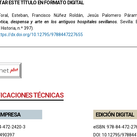
TAR ESTE TÍTULO EN FORMATO DIGITAL
oral, Esteban, Francisco Núñez Roldán, Jesús Palomero Páram
tica, despensa y arte en los antiguos hospitales sevillanos.
Sevilla:
Historia, n.º 397).
ttps://dx.doi.org/10.12795/9788447227655
FICACIONES TÉCNICAS
 IMPRESA
EDICIÓN DIGITAL
4-472-2420-3
eISBN: 978-84-472-27
 490397
DOI:
10.12795/97884