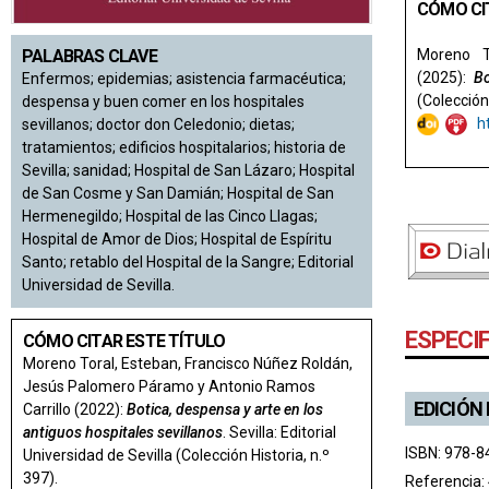
CÓMO CI
PALABRAS CLAVE
Moreno T
(2025):
Bo
Enfermos; epidemias; asistencia farmacéutica;
(Colección 
despensa y buen comer en los hospitales
h
sevillanos; doctor don Celedonio; dietas;
tratamientos; edificios hospitalarios; historia de
Sevilla; sanidad; Hospital de San Lázaro; Hospital
de San Cosme y San Damián; Hospital de San
Hermenegildo; Hospital de las Cinco Llagas;
Hospital de Amor de Dios; Hospital de Espíritu
Santo; retablo del Hospital de la Sangre; Editorial
Universidad de Sevilla.
ESPECI
CÓMO CITAR ESTE TÍTULO
Moreno Toral, Esteban, Francisco Núñez Roldán,
Jesús Palomero Páramo y Antonio Ramos
EDICIÓN
Carrillo (2022):
Botica, despensa y arte en los
antiguos hospitales sevillanos
. Sevilla: Editorial
ISBN: 978-8
Universidad de Sevilla (Colección Historia, n.º
397).
Referencia: