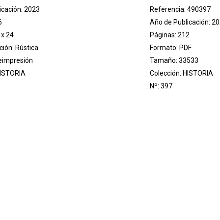
icación: 2023
Referencia: 490397
6
Año de Publicación: 2
 x 24
Páginas: 212
ión: Rústica
Formato: PDF
reimpresión
Tamaño: 33533
ISTORIA
Colección:
HISTORIA
Nº: 397