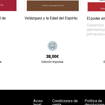
l de
Velázquez y la Edad del Espíritu
El poder e
Gobiernos c
administrac
primavera 
38,00€
a
Edición impresa
Aviso
Condiciones de
Política de
legal
venta
devolucione