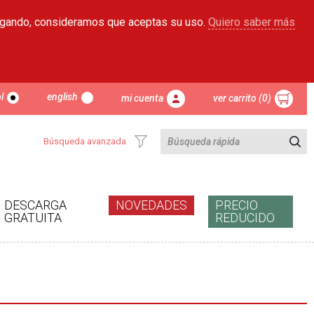
egando, consideramos que aceptas su uso.
Quiero saber más
l
english
mi cuenta
ver carrito (0)
Búsqueda avanzada
DESCARGA
NOVEDADES
PRECIO
GRATUITA
REDUCIDO