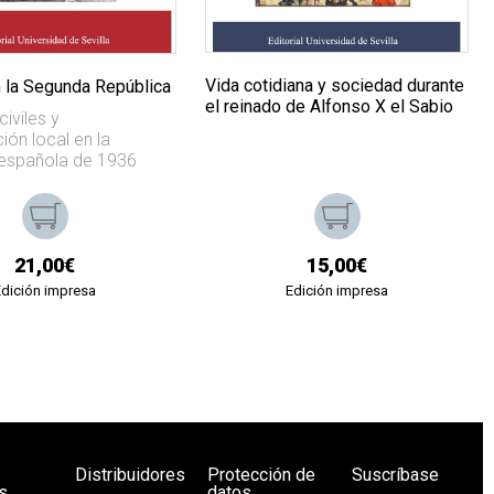
Vida cotidiana y sociedad durante
n la Segunda República
el reinado de Alfonso X el Sabio
iviles y
ión local en la
española de 1936
21,00€
15,00€
Edición impresa
Edición impresa
Distribuidores
Protección de
Suscríbase
s
datos