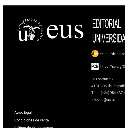
:
https://dx.doi.or
:
https://ror.org/0
C/ Porvenir, 27
41013 Sevilla · España
Tfno.: (+34) 954 487 4
info-eus@us.es
Aviso legal
Condiciones de venta
Política de devoluciones