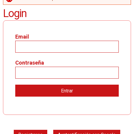
MENSAJE DE ERROR
Login
Email
Contraseña