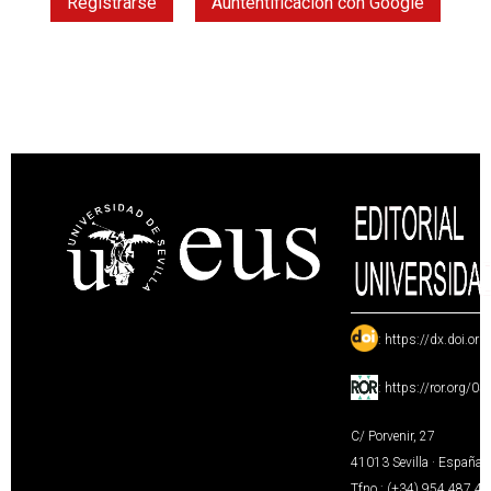
Registrarse
Auntentificación con Google
:
https://dx.doi.or
:
https://ror.org/0
C/ Porvenir, 27
41013 Sevilla · España
Tfno.: (+34) 954 487 4