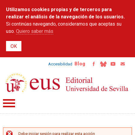
Pasar al
Utilizamos cookies propias y de terceros para
contenido
principal
realizar el análisis de la navegación de los usuarios.
Si continúas navegando, consideramos que aceptas su
uso.
Quiero saber más
Blog
Accesibilidad
Debe iniciar sesión para realizar esta acción