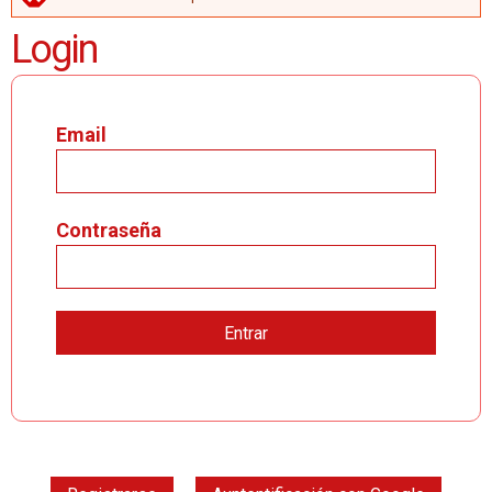
MENSAJE DE ERROR
Login
Email
Contraseña