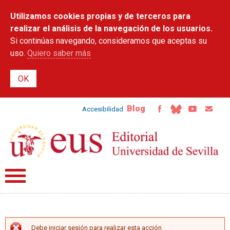
Pasar al
Utilizamos cookies propias y de terceros para
contenido
principal
realizar el análisis de la navegación de los usuarios.
Si continúas navegando, consideramos que aceptas su
uso.
Quiero saber más
Blog
Accesibilidad
Debe iniciar sesión para realizar esta acción