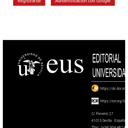
Registrarse
Auntentificación con Google
:
https://dx.doi.or
:
https://ror.org/0
C/ Porvenir, 27
41013 Sevilla · España
Tfno.: (+34) 954 487 4