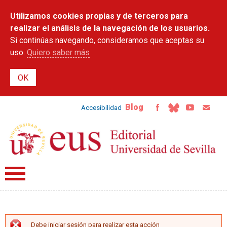
Pasar al
Utilizamos cookies propias y de terceros para
contenido
principal
realizar el análisis de la navegación de los usuarios.
Si continúas navegando, consideramos que aceptas su
uso.
Quiero saber más
Blog
Accesibilidad
Debe iniciar sesión para realizar esta acción