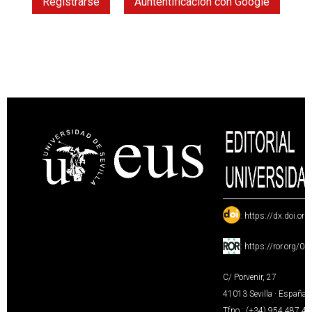
Registrarse
Auntentificación con Google
:
https://dx.doi.or
:
https://ror.org/0
C/ Porvenir, 27
41013 Sevilla · España
Tfno.: (+34) 954 487 4