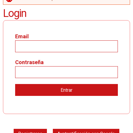
MENSAJE DE ERROR
Login
Email
Contraseña