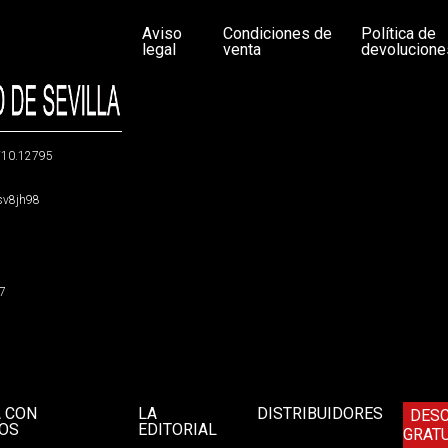
Aviso
Condiciones de
Política de
legal
venta
devolucione
g/10.12795
5sv8jh98
47
A CON
LA
DISTRIBUIDORES
DES
OS
EDITORIAL
GRATU