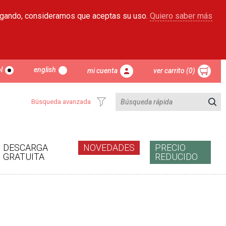
egando, consideramos que aceptas su uso.
Quiero saber más
l
english
mi cuenta
ver carrito (0)
Búsqueda avanzada
DESCARGA
NOVEDADES
PRECIO
GRATUITA
REDUCIDO