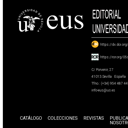
:
https://dx.doi.or
:
https://ror.org/0
C/ Porvenir, 27
41013 Sevilla · España
Tfno.: (+34) 954 487 4
info-eus@us.es
CATÁLOGO
COLECCIONES
REVISTAS
PUBLIC
NOSOTR