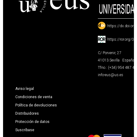
:
https://dx.doi.or
:
https://ror.org/0
C/ Porvenir, 27
41013 Sevilla · España
Tfno.: (+34) 954 487 4
info-eus@us.es
Aviso legal
Condiciones de venta
Política de devoluciones
Distribuidores
Protección de datos
Suscríbase