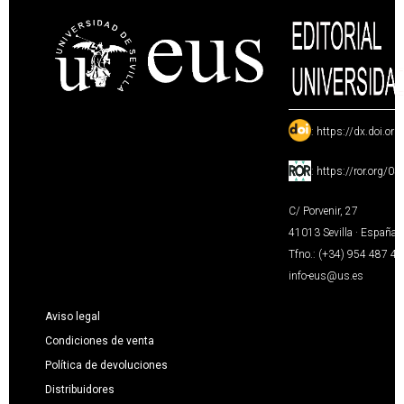
:
https://dx.doi.or
:
https://ror.org/0
C/ Porvenir, 27
41013 Sevilla · España
Tfno.: (+34) 954 487 4
info-eus@us.es
Aviso legal
Condiciones de venta
Política de devoluciones
Distribuidores