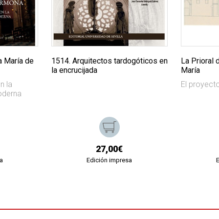
a María de
1514. Arquitectos tardogóticos en
La Prioral 
la encrucijada
María
n la
El proyecto
Moderna
27,00€
a
Edición impresa