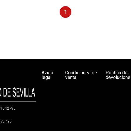
1
Aviso
Condiciones de
Política de
legal
venta
devolucione
g/10.12795
5sv8jh98