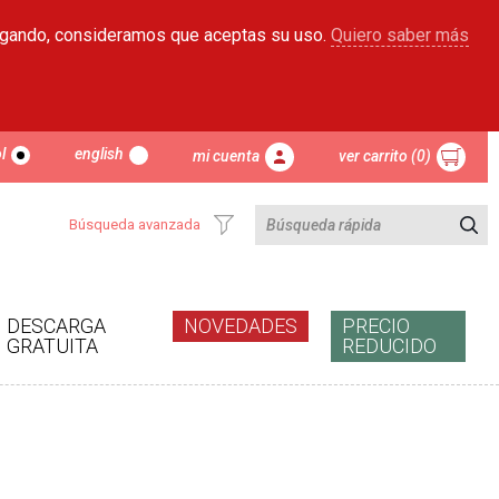
egando, consideramos que aceptas su uso.
Quiero saber más
l
english
mi cuenta
ver carrito (0)
Búsqueda avanzada
DESCARGA
NOVEDADES
PRECIO
GRATUITA
REDUCIDO