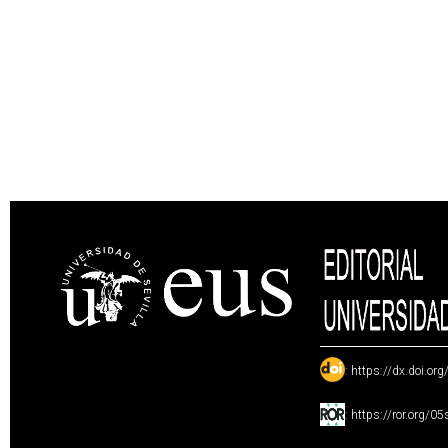
:
https://dx.doi.or
:
https://ror.org/0