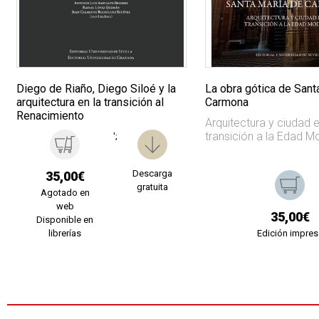
Diego de Riaño, Diego Siloé y la
La obra gótica de Sant
arquitectura en la transición al
Carmona
Renacimiento
Arquitectura y ciudad e
transición a la Edad 
';
Descarga
35,00€
gratuita
Agotado en
web
35,00€
Disponible en
librerías
Edición impres