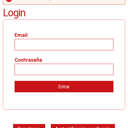
MENSAJE DE ERROR
Login
Email
Contraseña