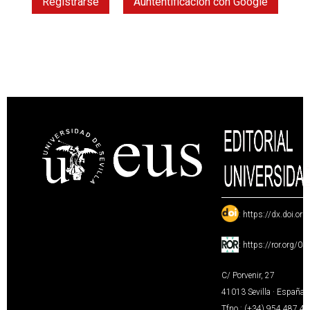
Registrarse
Auntentificación con Google
:
https://dx.doi.or
:
https://ror.org/0
C/ Porvenir, 27
41013 Sevilla · España
Tfno.: (+34) 954 487 4