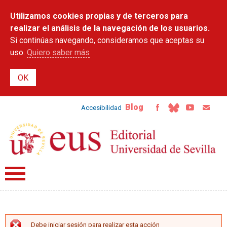
Pasar al
Utilizamos cookies propias y de terceros para
contenido
principal
realizar el análisis de la navegación de los usuarios.
Si continúas navegando, consideramos que aceptas su
uso.
Quiero saber más
Blog
Accesibilidad
Debe iniciar sesión para realizar esta acción