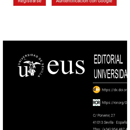
Registrarse
Auntentificación con Google
:
https://dx.doi.or
:
https://ror.org/0
C/ Porvenir, 27
41013 Sevilla · España
Tfno.: (+34) 954 487 4