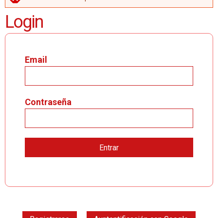
MENSAJE DE ERROR
Login
Email
Contraseña