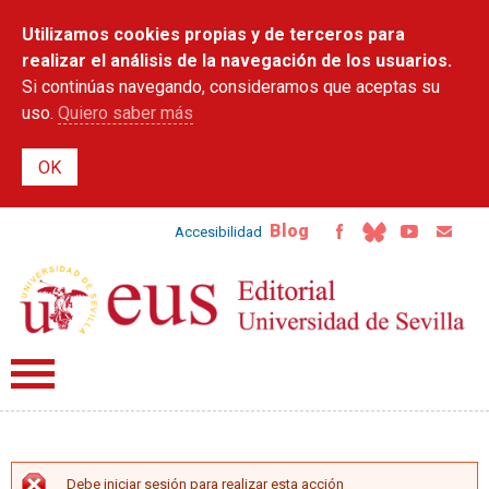
Pasar al
Utilizamos cookies propias y de terceros para
contenido
principal
realizar el análisis de la navegación de los usuarios.
Si continúas navegando, consideramos que aceptas su
uso.
Quiero saber más
Blog
Accesibilidad
Debe iniciar sesión para realizar esta acción