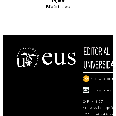
19,00€
Edición impresa
:
https://dx.doi.or
:
https://ror.org/0
C/ Porvenir, 27
41013 Sevilla · España
Tfno.: (+34) 954 487 4