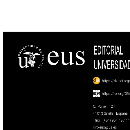
:
https://dx.doi.or
:
https://ror.org/0
C/ Porvenir, 27
41013 Sevilla · España
Tfno.: (+34) 954 487 4
info-eus@us.es