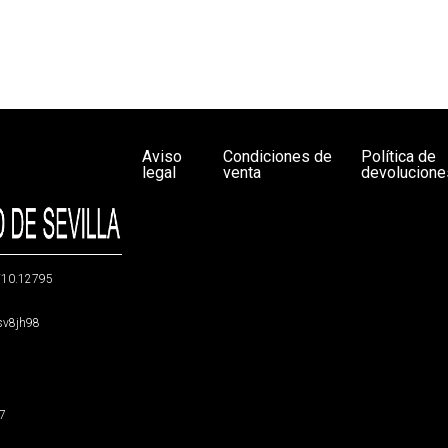
Aviso
Condiciones de
Política de
legal
venta
devolucione
g/10.12795
5sv8jh98
47