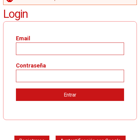
MENSAJE DE ERROR
Login
Email
Contraseña