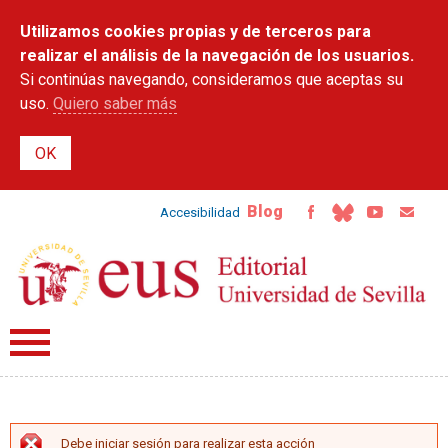
Pasar al
Utilizamos cookies propias y de terceros para
contenido
principal
realizar el análisis de la navegación de los usuarios.
Si continúas navegando, consideramos que aceptas su
uso.
Quiero saber más
Blog
Accesibilidad
Debe iniciar sesión para realizar esta acción