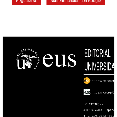
Registrarse
Auntentificación con Google
:
https://dx.doi.or
:
https://ror.org/0
C/ Porvenir, 27
41013 Sevilla · España
Tfno.: (+34) 954 487 4