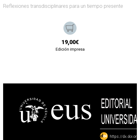
Reflexiones transdisciplinares para un tiempo presente
19,00€
Edición impresa
:
https://dx.doi.or