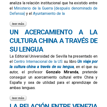
analiza la relación institucional que ha existido entre
el
Ministerio de la Guerra (después denominado de
Defensa)
y el
Ayuntamiento de la
leer más
sobre presentado el libro 'sevilla, territorio militar (1848-
1992)'
UN ACERCAMIENTO A LA
CULTURA CHINA A TRAVÉS DE
SU LENGUA
La Editorial Universidad de Sevilla ha presentado en
el
Centro Internacional de la US
su libro
Un viaje por
la cultura china a través de su lengua
, en el que su
autor, el profesor
Gonzalo Miranda
, pretende
conseguir un acercamiento cultural entre China y
España y sea de utilidad para el aprendizaje de
ambas lenguas.
leer más
sobre un acercamiento a la cultura china a través de su
lengua
LA RELACIÓN ENTRE VENEZIA