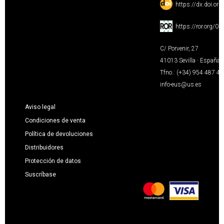
:
https://dx.doi.or
:
https://ror.org/0
C/ Porvenir, 27
41013 Sevilla · España
Tfno.: (+34) 954 487 4
info-eus@us.es
Aviso legal
Condiciones de venta
Política de devoluciones
Distribuidores
Protección de datos
Suscríbase