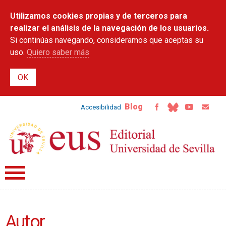
Pasar al
Utilizamos cookies propias y de terceros para
contenido
principal
realizar el análisis de la navegación de los usuarios.
Si continúas navegando, consideramos que aceptas su
uso.
Quiero saber más
Blog
Accesibilidad
Autor