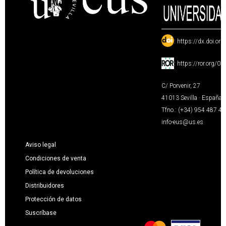
:
https://dx.doi.or
:
https://ror.org/0
C/ Porvenir, 27
41013 Sevilla · España
Tfno.: (+34) 954 487 4
info-eus@us.es
Aviso legal
Condiciones de venta
Política de devoluciones
Distribuidores
Protección de datos
Suscríbase