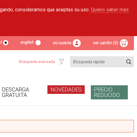
egando, consideramos que aceptas su uso.
Quiero saber más
l
english
mi cuenta
ver carrito (0)
Búsqueda avanzada
DESCARGA
NOVEDADES
PRECIO
GRATUITA
REDUCIDO