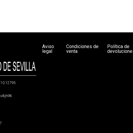
Aviso
Condiciones de
Política de
legal
venta
devolucione
g/10.12795
5sv8jh98
47