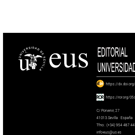
:
https://dx.doi.or
:
https://ror.org/0
C/ Porvenir, 27
41013 Sevilla · España
Tfno.: (+34) 954 487 4
info-eus@us.es