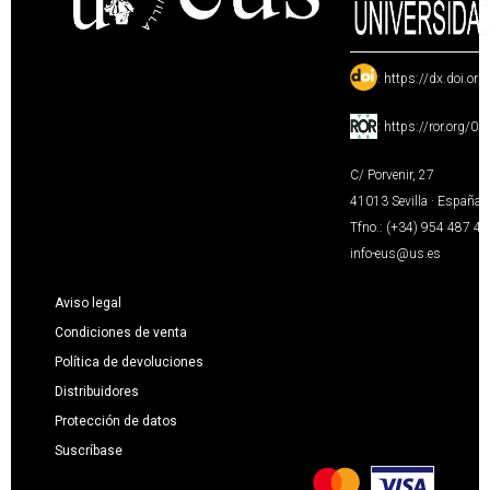
:
https://dx.doi.or
:
https://ror.org/0
C/ Porvenir, 27
41013 Sevilla · España
Tfno.: (+34) 954 487 4
info-eus@us.es
Aviso legal
Condiciones de venta
Política de devoluciones
Distribuidores
Protección de datos
Suscríbase