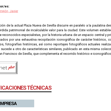
or/es:
rrejón, Javier
ón de la actual Plaza Nueva de Sevilla discurre en paralelo a la paulatina de
rdida patrimonial de incalculable valor para la ciudad. Este volumen establ
 reconocidos especialistas, por la historia urbana de un espacio central y pri
dos por una exhaustiva recopilación iconográfica de carácter histórico, c
jos, fotografías históricas, así como reportajes fotográficos actuales realiz
 sucede a otro de características similares, publicado en esta misma colecc
an Francisco de Sevilla, que complementa el recorrido histórico e iconográfico
FICACIONES TÉCNICAS
 IMPRESA