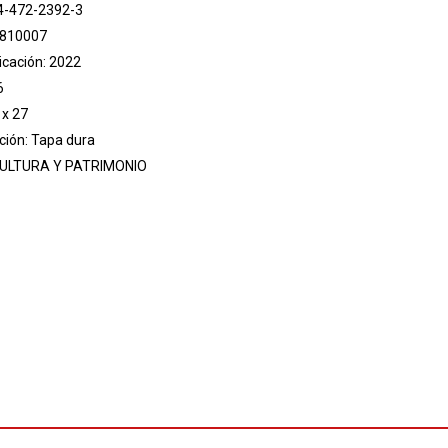
4-472-2392-3
 810007
icación: 2022
6
 x 27
ión: Tapa dura
ULTURA Y PATRIMONIO