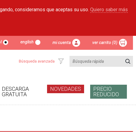
egando, consideramos que aceptas su uso.
Quiero saber más
l
english
mi cuenta
ver carrito (0)
Búsqueda avanzada
DESCARGA
NOVEDADES
PRECIO
GRATUITA
REDUCIDO