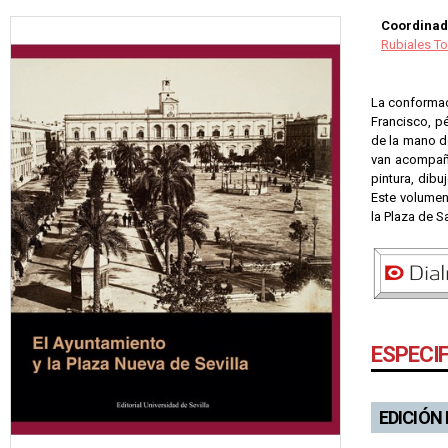
Coordinad
Rubiales To
La conformaci
Francisco, pé
de la mano de
van acompaña
pintura, dibu
Este volumen
la Plaza de S
ESPECI
EDICIÓN