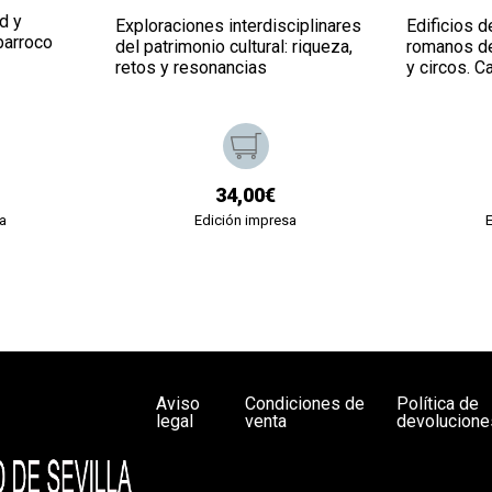
d y
Exploraciones interdisciplinares
Edificios 
barroco
del patrimonio cultural: riqueza,
romanos de 
retos y resonancias
y circos. Ca
34,00€
a
Edición impresa
Aviso
Condiciones de
Política de
legal
venta
devolucione