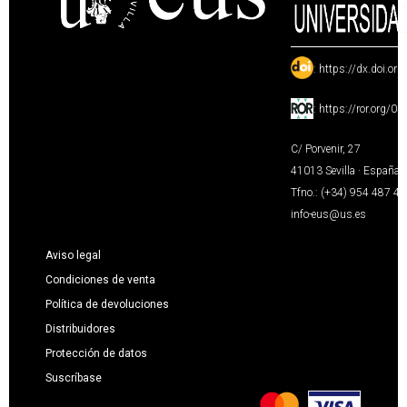
:
https://dx.doi.or
:
https://ror.org/0
C/ Porvenir, 27
41013 Sevilla · España
Tfno.: (+34) 954 487 4
info-eus@us.es
Aviso legal
Condiciones de venta
Política de devoluciones
Distribuidores
Protección de datos
Suscríbase