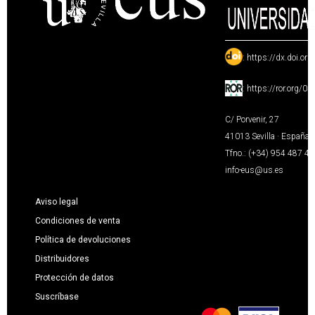
:
https://dx.doi.or
:
https://ror.org/0
C/ Porvenir, 27
41013 Sevilla · España
Tfno.: (+34) 954 487 4
info-eus@us.es
Aviso legal
Condiciones de venta
Política de devoluciones
Distribuidores
Protección de datos
Suscríbase