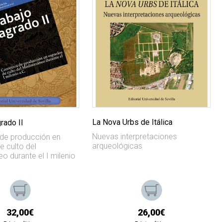
La Nova Urbs de Itálica
rado II
Nuevas interpretaciones
de producción en
arqueológicas
e culto del
o durante el I milenio
32,00€
26,00€