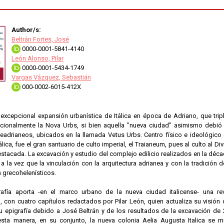
Author/s:
Beltrán Fortes, José
0000-0001-5841-4140
León Alonso, Pilar
0000-0001-5434-1749
Vargas Vázquez, Sebastián
000-0002-6015-412X
excepcional expansión urbanística de Itálica en época de Adriano, que tripl
icionalmente la Nova Urbs, si bien aquella "nueva ciudad" asimismo debió 
eadrianeos, ubicados en la llamada Vetus Urbs. Centro físico e ideológico 
álica, fue el gran santuario de culto imperial, el Traianeum, pues al culto al 
stacada. La excavación y estudio del complejo edilicio realizados en la déc
 a la vez que la vinculación con la arquitectura adrianea y con la tradición d
 grecohelenísticos.
fía aporta -en el marco urbano de la nueva ciudad italicense- una revi
, con cuatro capítulos redactados por Pilar León, quien actualiza su visión
su epigrafía debido a José Beltrán y de los resultados de la excavación d
esta manera, en su conjunto, la nueva colonia Aelia Augusta Italica se