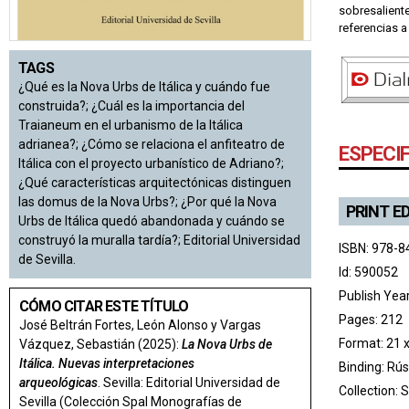
sobresalient
referencias a
TAGS
¿Qué es la Nova Urbs de Itálica y cuándo fue
construida?; ¿Cuál es la importancia del
Traianeum en el urbanismo de la Itálica
adrianea?; ¿Cómo se relaciona el anfiteatro de
ESPECI
Itálica con el proyecto urbanístico de Adriano?;
¿Qué características arquitectónicas distinguen
las domus de la Nova Urbs?; ¿Por qué la Nova
PRINT E
Urbs de Itálica quedó abandonada y cuándo se
construyó la muralla tardía?; Editorial Universidad
ISBN: 978-8
de Sevilla.
Id: 590052
Publish Yea
CÓMO CITAR ESTE TÍTULO
Pages: 212
José Beltrán Fortes, León Alonso y Vargas
Format: 21 x
Vázquez, Sebastián (2025):
La Nova Urbs de
Itálica. Nuevas interpretaciones
Binding: Rús
arqueológicas
. Sevilla: Editorial Universidad de
Collection:
S
Sevilla (Colección Spal Monografías de