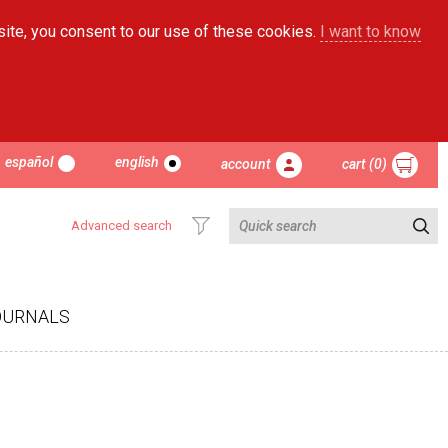
site, you consent to our use of these cookies.
I want to know
español
english
account
cart (0)
Advanced search
OURNALS