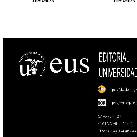
Print edition
Print edition
:
https://dx.doi.or
:
https://ror.org/0
C/ Porvenir, 27
41013 Sevilla · España
Tfno.: (+34) 954 487 4