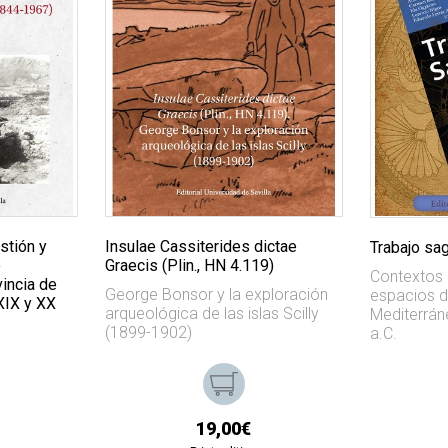
estión y
Insulae Cassiterides dictae
Trabajo sag
o
Graecis (Plin., HN 4.119)
Contextos 
vincia de
George Bonsor y la exploración
espacios d
 XIX y XX
arqueológica de las islas Scilly
Mediterráne
(1899-1902)
a.C.
19,00€