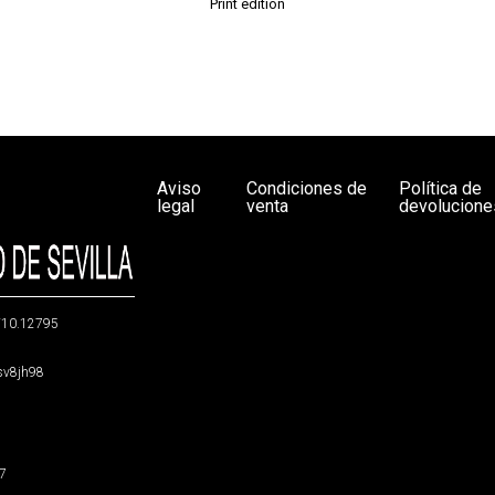
Print edition
Aviso
Condiciones de
Política de
legal
venta
devolucione
g/10.12795
5sv8jh98
47