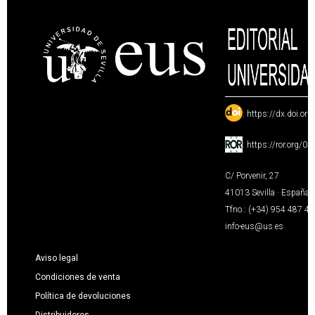
:
https://dx.doi.or
:
https://ror.org/0
C/ Porvenir, 27
41013 Sevilla · España
Tfno.: (+34) 954 487 4
info-eus@us.es
Aviso legal
Condiciones de venta
Política de devoluciones
Distribuidores