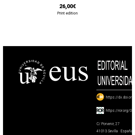
26,00€
Print edition
:
https://dx.doi.or
:
https://ror.org/0
C/ Porvenir, 27
41013 Sevilla · España