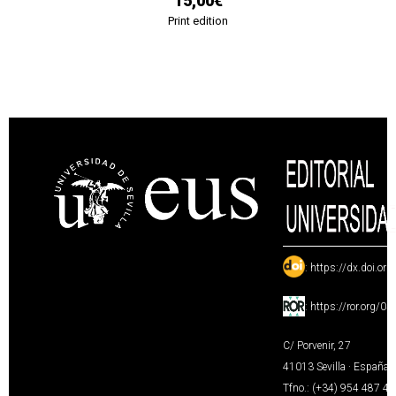
15,00€
Print edition
:
https://dx.doi.or
:
https://ror.org/0
C/ Porvenir, 27
41013 Sevilla · España
Tfno.: (+34) 954 487 4