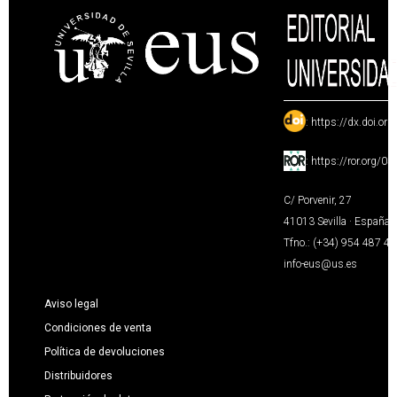
:
https://dx.doi.or
:
https://ror.org/0
C/ Porvenir, 27
41013 Sevilla · España
Tfno.: (+34) 954 487 4
info-eus@us.es
Aviso legal
Condiciones de venta
Política de devoluciones
Distribuidores