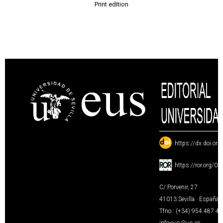
Print edition
:
https://dx.doi.or
:
https://ror.org/0
C/ Porvenir, 27
41013 Sevilla · España
Tfno.: (+34) 954 487 4
info-eus@us.es