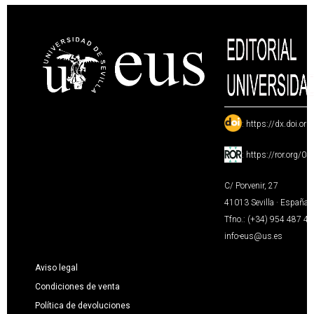
:
https://dx.doi.or
:
https://ror.org/0
C/ Porvenir, 27
41013 Sevilla · España
Tfno.: (+34) 954 487 4
info-eus@us.es
Aviso legal
Condiciones de venta
Política de devoluciones