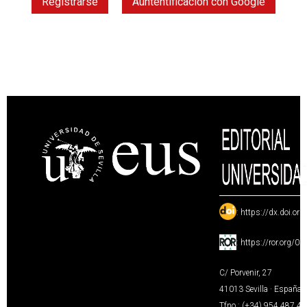
Registrarse
Auntentificación con Google
:
https://dx.doi.or
:
https://ror.org/0
C/ Porvenir, 27
41013 Sevilla · España
Tfno.: (+34) 954 487 4