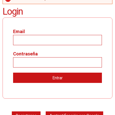
MENSAJE DE ERROR
Login
Email
Contraseña