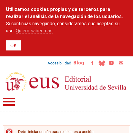
Pasar al
Utilizamos cookies propias y de terceros para
contenido
principal
realizar el análisis de la navegación de los usuarios.
Si continúas navegando, consideramos que aceptas su
uso.
Quiero saber más
Blog
Accesibilidad
Debe iniciar sesión para realizar esta acción