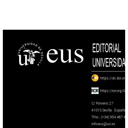
:
https://dx.doi.or
:
https://ror.org/0
C/ Porvenir, 27
41013 Sevilla · España
Tfno.: (+34) 954 487 4
info-eus@us.es