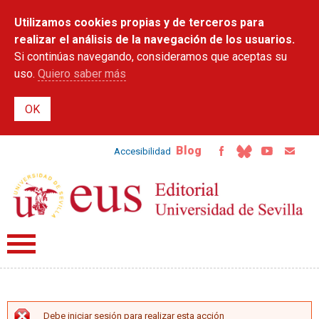
Pasar al
Utilizamos cookies propias y de terceros para
contenido
principal
realizar el análisis de la navegación de los usuarios.
Si continúas navegando, consideramos que aceptas su
uso.
Quiero saber más
Blog
Accesibilidad
Debe iniciar sesión para realizar esta acción