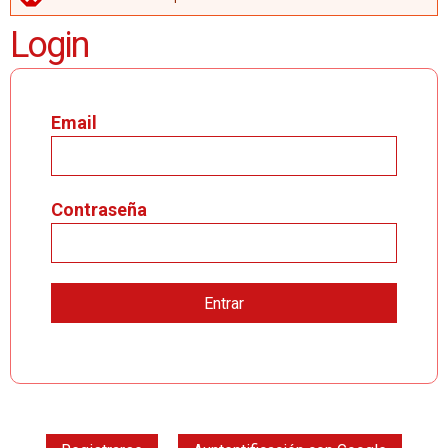
MENSAJE DE ERROR
Login
Email
Contraseña