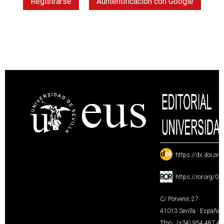
Registrarse
Auntentificación con Google
:
https://dx.doi.or
:
https://ror.org/0
C/ Porvenir, 27
41013 Sevilla · España
Tfno.: (+34) 954 487 4