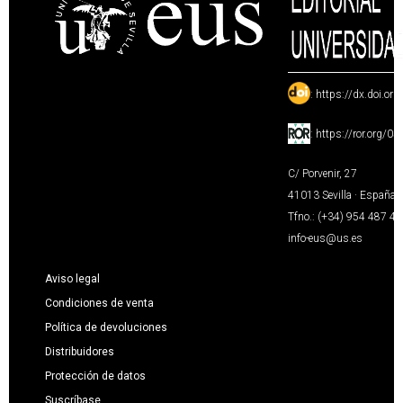
:
https://dx.doi.or
:
https://ror.org/0
C/ Porvenir, 27
41013 Sevilla · España
Tfno.: (+34) 954 487 4
info-eus@us.es
Aviso legal
Condiciones de venta
Política de devoluciones
Distribuidores
Protección de datos
Suscríbase