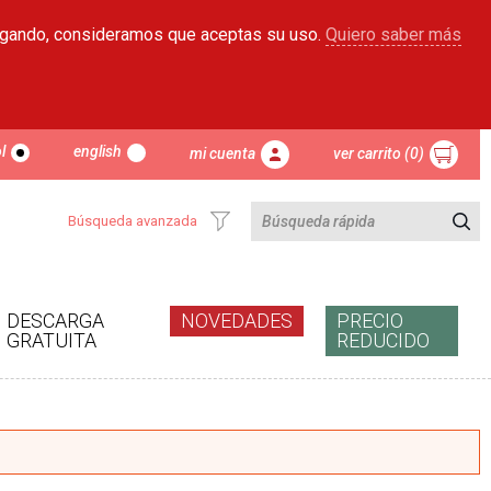
egando, consideramos que aceptas su uso.
Quiero saber más
l
english
mi cuenta
ver carrito (0)
Búsqueda avanzada
DESCARGA
NOVEDADES
PRECIO
GRATUITA
REDUCIDO