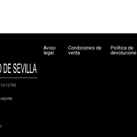
Aviso
Condiciones de
Política de
legal
venta
devolucione
g/10.12795
5sv8jh98
47