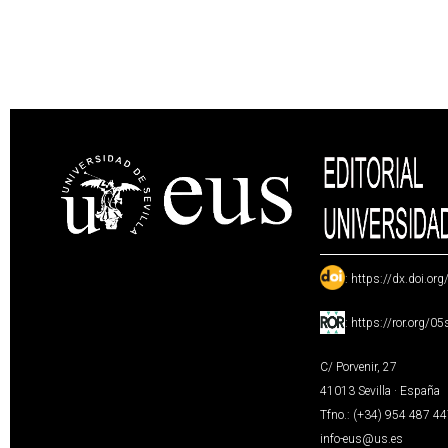
:
https://dx.doi.or
:
https://ror.org/0
C/ Porvenir, 27
41013 Sevilla · España
Tfno.: (+34) 954 487 4
info-eus@us.es