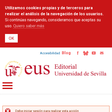
Pasar al
Utilizamos cookies propias y de terceros para
contenido
principal
realizar el análisis de la navegación de los usuarios.
Si continúas navegando, consideramos que aceptas su
uso.
Quiero saber más
Blog
Accesibilidad
Debe iniciar sesión para realizar esta acción