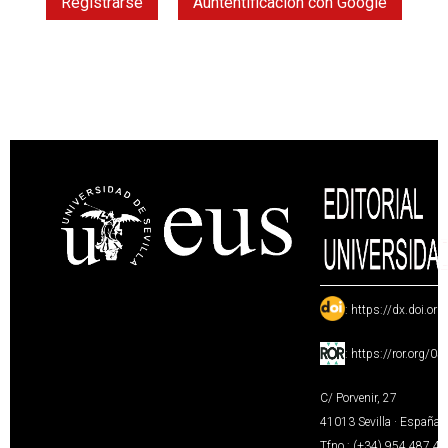
Registrarse
Auntentificación con Google
:
https://dx.doi.or
:
https://ror.org/0
C/ Porvenir, 27
41013 Sevilla · España
Tfno.: (+34) 954 487 4