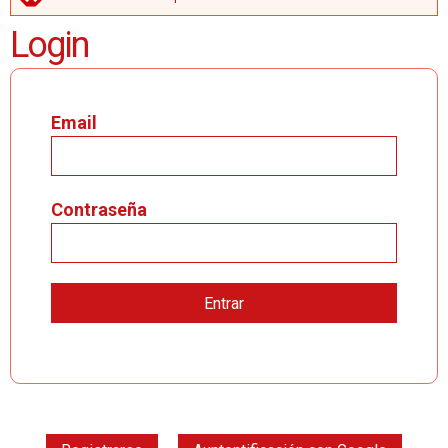
MENSAJE DE ERROR
Login
Email
Contraseña