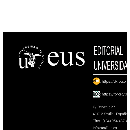
:
https://dx.doi.or
:
https://ror.org/0
C/ Porvenir, 27
41013 Sevilla · España
Tfno.: (+34) 954 487 4
info-eus@us.es