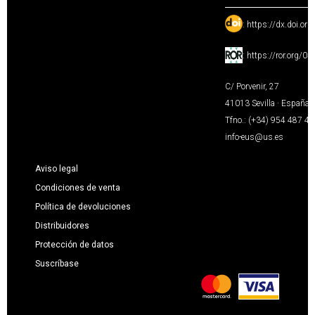
:
https://dx.doi.or
:
https://ror.org/0
C/ Porvenir, 27
41013 Sevilla · España
Tfno.: (+34) 954 487 4
info-eus@us.es
Aviso legal
Condiciones de venta
Política de devoluciones
Distribuidores
Protección de datos
Suscríbase