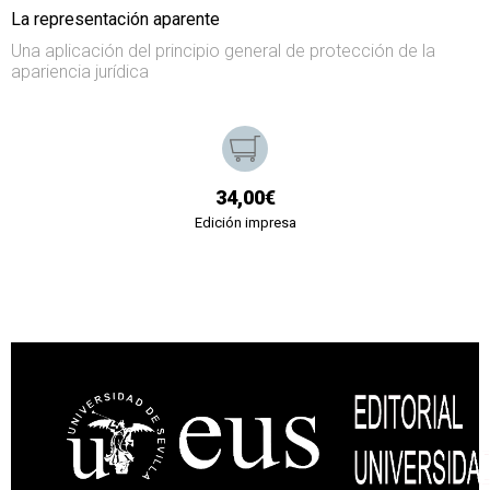
La representación aparente
Una aplicación del principio general de protección de la
apariencia jurídica
34,00€
Edición impresa