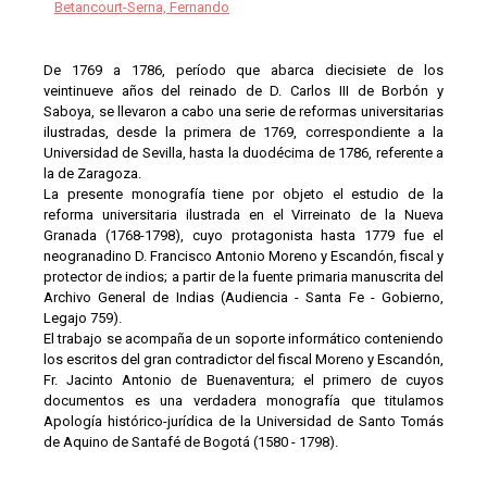
Betancourt-Serna, Fernando
De 1769 a 1786, período que abarca diecisiete de los
veintinueve años del reinado de D. Carlos III de Borbón y
Saboya, se llevaron a cabo una serie de reformas universitarias
ilustradas, desde la primera de 1769, correspondiente a la
Universidad de Sevilla, hasta la duodécima de 1786, referente a
la de Zaragoza.
La presente monografía tiene por objeto el estudio de la
reforma universitaria ilustrada en el Virreinato de la Nueva
Granada (1768-1798), cuyo protagonista hasta 1779 fue el
neogranadino D. Francisco Antonio Moreno y Escandón, fiscal y
protector de indios; a partir de la fuente primaria manuscrita del
Archivo General de Indias (Audiencia - Santa Fe - Gobierno,
Legajo 759).
El trabajo se acompaña de un soporte informático conteniendo
los escritos del gran contradictor del fiscal Moreno y Escandón,
Fr. Jacinto Antonio de Buenaventura; el primero de cuyos
documentos es una verdadera monografía que titulamos
Apología histórico-jurídica de la Universidad de Santo Tomás
de Aquino de Santafé de Bogotá (1580 - 1798).