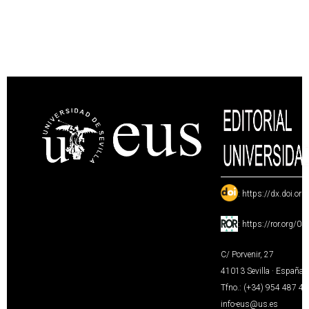
:
https://dx.doi.or
:
https://ror.org/0
C/ Porvenir, 27
41013 Sevilla · España
Tfno.: (+34) 954 487 4
info-eus@us.es