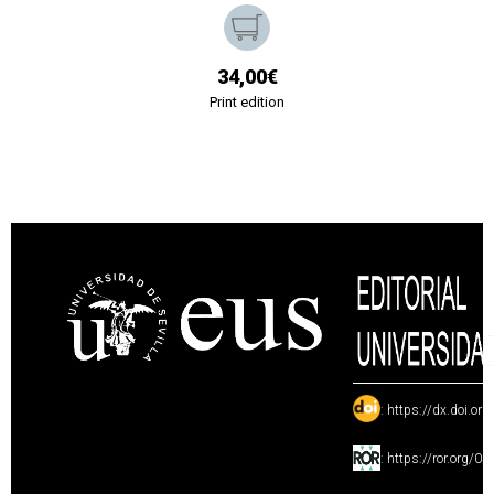
34,00€
Print edition
:
https://dx.doi.or
:
https://ror.org/0