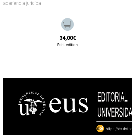
apariencia jurídica
34,00€
Print edition
:
https://dx.doi.or