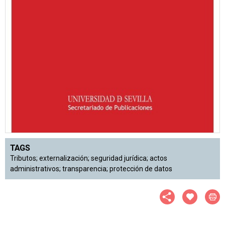
TAGS
Tributos; externalización; seguridad jurídica; actos
administrativos; transparencia; protección de datos