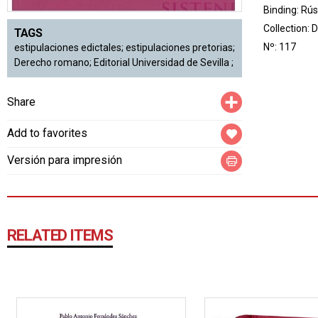
Binding: Rús
Collection:
D
TAGS
Nº: 117
estipulaciones edictales; estipulaciones pretorias;
Derecho romano; Editorial Universidad de Sevilla ;
Compartir
Share
Add to favorites
Versión para impresión
RELATED ITEMS