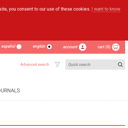
site, you consent to our use of these cookies.
I want to know
español
english
account
cart (0)
Advanced search
OURNALS