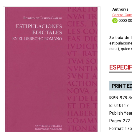
Author/s:
Castro-Cam
0000-00
Se trata de 
estipulacion
curul), quien
ESPECI
PRINT E
ISBN: 978-8
Id: 010117
Publish Yea
Pages: 272
Format: 17 