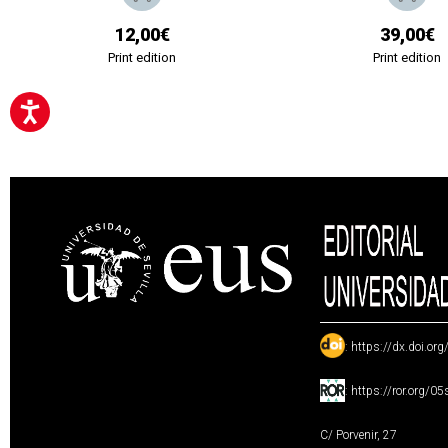
12,00€
39,00€
Print edition
Print edition
:
https://dx.doi.or
:
https://ror.org/0
C/ Porvenir, 27