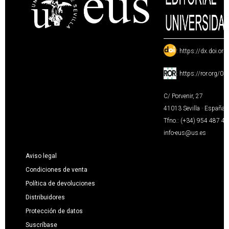
:
https://dx.doi.or
:
https://ror.org/0
C/ Porvenir, 27
41013 Sevilla · España
Tfno.: (+34) 954 487 4
info-eus@us.es
Aviso legal
Condiciones de venta
Política de devoluciones
Distribuidores
Protección de datos
Suscríbase