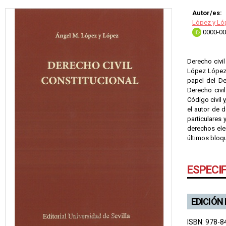
Autor/es:
López y Ló
0000-00
Derecho civil
López López 
papel del De
Derecho civi
Código civil 
el autor de 
particulares 
derechos ele
últimos bloqu
ESPECI
EDICIÓN
ISBN: 978-8