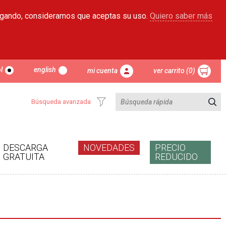
egando, consideramos que aceptas su uso.
Quiero saber más
l
english
mi cuenta
ver carrito (0)
Búsqueda avanzada
DESCARGA
NOVEDADES
PRECIO
GRATUITA
REDUCIDO