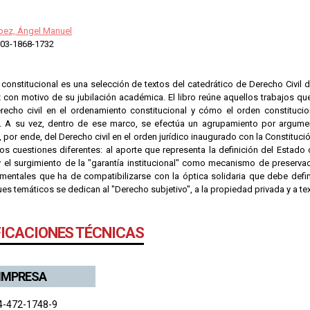
pez, Ángel Manuel
03-1868-1732
 constitucional es una selección de textos del catedrático de Derecho Civil d
con motivo de su jubilación académica. El libro reúne aquellos trabajos que
recho civil en el ordenamiento constitucional y cómo el orden constituciona
l. A su vez, dentro de ese marco, se efectúa un agrupamiento por argument
y, por ende, del Derecho civil en el orden jurídico inaugurado con la Constituc
dos cuestiones diferentes: al aporte que representa la definición del Estad
y el surgimiento de la "garantía institucional" como mecanismo de preservac
mentales que ha de compatibilizarse con la óptica solidaria que debe defini
es temáticos se dedican al "Derecho subjetivo", a la propiedad privada y a text
FICACIONES TÉCNICAS
 IMPRESA
4-472-1748-9