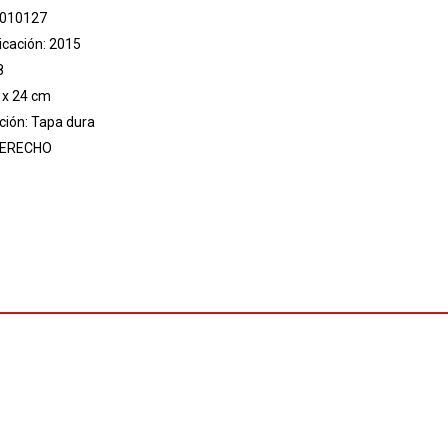
 010127
icación: 2015
8
 x 24 cm
ión: Tapa dura
ERECHO