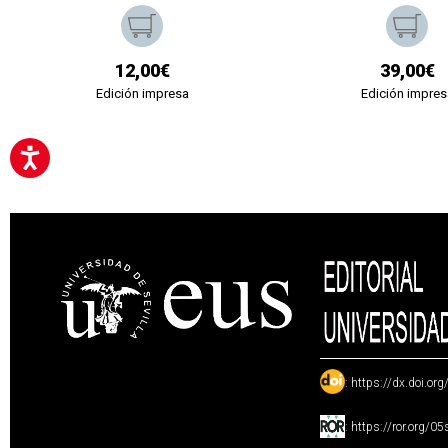
12,00€
39,00€
Edición impresa
Edición impres
:
https://dx.doi.or
:
https://ror.org/0